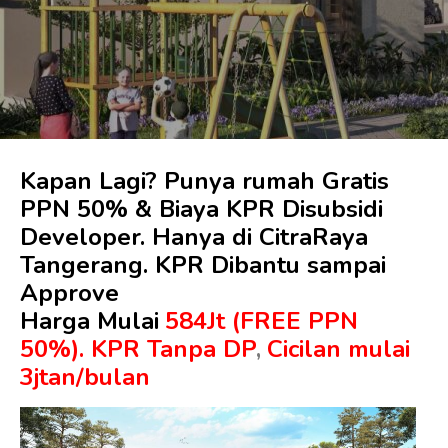
Kapan Lagi? Punya rumah Gratis
PPN 50% & Biaya KPR Disubsidi
Developer. Hanya di CitraRaya
Tangerang. KPR Dibantu sampai
Approve
Harga Mulai
584Jt (FREE PPN
50%).
KPR Tanpa DP
,
Cicilan mulai
3jtan/bulan